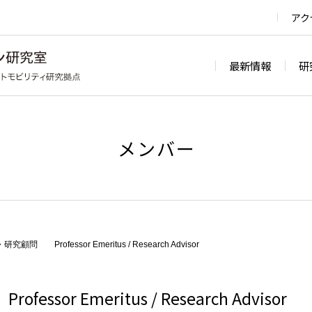
アク
最新情報
研
メンバー
顧問 Professor Emeritus / Research Advisor
or Emeritus / Research Advisor