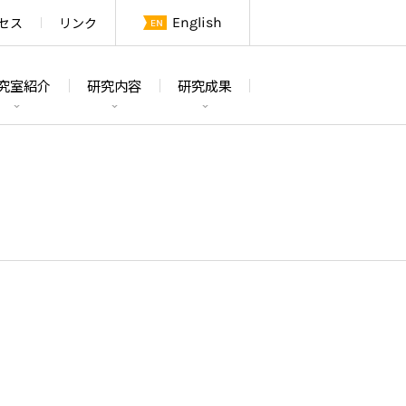
セス
リンク
English
究室紹介
研究内容
研究成果
論文
研究テーマ及び概要
学位論文
研究室紹介
特許・その他
研究設備
メンバー