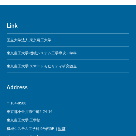
Link
国立大学法人 東京農工大学
東京農工大学 機械システム工学専攻・学科
東京農工大学 スマートモビリティ研究拠点
Address
〒184-8588
東京都小金井市中町2-24-16
東京農工大学 工学部
機械システム工学科 9号館5F［
地図
］