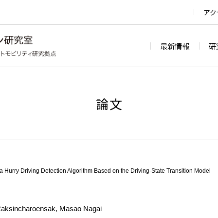
アク
最新情報
研
論文
 Hurry Driving Detection Algorithm Based on the Driving-State Transition Model
Raksincharoensak, Masao Nagai