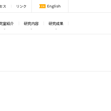
セス
リンク
English
究室紹介
研究内容
研究成果
論文
研究テーマ及び概要
学位論文
研究室紹介
特許・その他
研究設備
メンバー