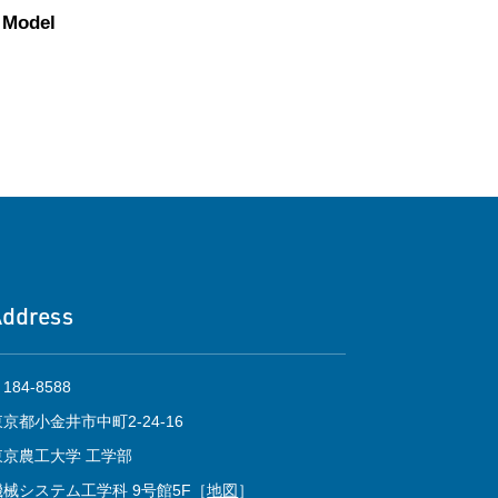
n Model
Address
184-8588
東京都小金井市中町2-24-16
東京農工大学 工学部
機械システム工学科 9号館5F［
地図
］