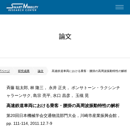
論文
プページ
研究成果
論文
高速鉄道車両における乗客・腰掛の高周波振動特性の解析
斉藤 聡太郎, 林 隆三， 永井 正夫， ポンサトーン・ラクシンチ
ャラーンサク, 島宗 亮平, 水口 昌彦， 玉槻 晃
高速鉄道車両における乗客・腰掛の高周波振動特性の解析
第20回日本機械学会交通物流部門大会，川崎市産業振興会館，
pp. 111-114, 2011.12.7-9