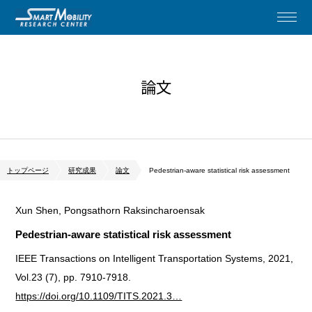
論文
トップページ
研究成果
論文
Pedestrian-aware statistical risk assessment
Xun Shen, Pongsathorn Raksincharoensak
Pedestrian-aware statistical risk assessment
IEEE Transactions on Intelligent Transportation Systems, 2021,
Vol.23 (7), pp. 7910-7918.
https://doi.org/10.1109/TITS.2021.3…