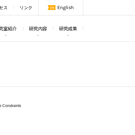
セス
リンク
English
究室紹介
研究内容
研究成果
論文
研究テーマ及び概要
学位論文
研究室紹介
特許・その他
研究設備
メンバー
e Constraints