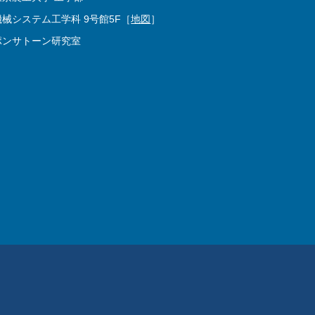
機械システム工学科 9号館5F［
地図
］
ポンサトーン研究室