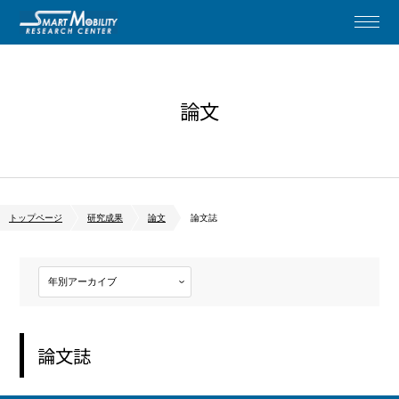
論文
トップページ
研究成果
論文
論文誌
論文誌